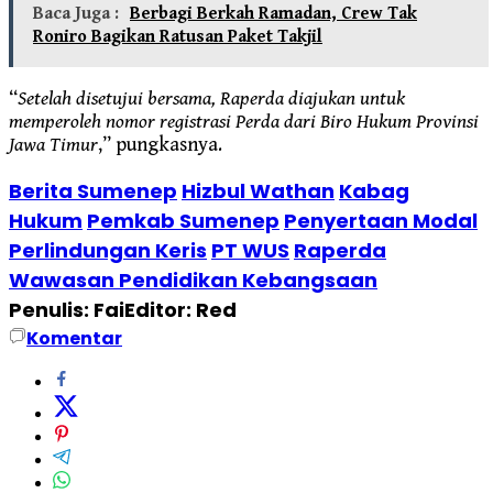
Baca Juga :
Berbagi Berkah Ramadan, Crew Tak
Roniro Bagikan Ratusan Paket Takjil
“
Setelah disetujui bersama, Raperda diajukan untuk
memperoleh nomor registrasi Perda dari Biro Hukum Provinsi
Jawa Timur
,” pungkasnya.
Berita Sumenep
Hizbul Wathan
Kabag
Hukum
Pemkab Sumenep
Penyertaan Modal
Perlindungan Keris
PT WUS
Raperda
Wawasan Pendidikan Kebangsaan
Penulis: Fai
Editor: Red
Komentar