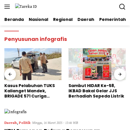
Langsung
ke
konten
Beranda
Nasional
Regional
Daerah
Pemerintaha
Penyusunan infografis
Kasus Pelabuhan TUKS
Sambut HIDAR Ke-58,
Kalianget Mandek,
IKBAD Bakal Gelar JJS
BRIGADE 571 Curiga
Berhadiah Sepeda Listrik
Polresta Sumenep
“Masuk Angin”
Daerah
,
Politik
Minggu, 16 Maret 2025 - 13:46 WIB