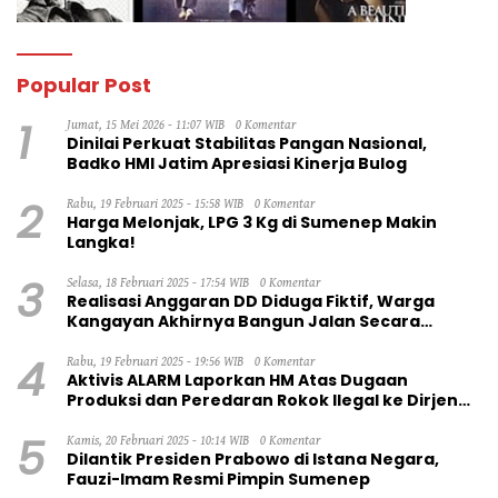
Popular Post
1
Jumat, 15 Mei 2026 - 11:07 WIB
0 Komentar
Dinilai Perkuat Stabilitas Pangan Nasional,
Badko HMI Jatim Apresiasi Kinerja Bulog
2
Rabu, 19 Februari 2025 - 15:58 WIB
0 Komentar
Harga Melonjak, LPG 3 Kg di Sumenep Makin
Langka!
3
Selasa, 18 Februari 2025 - 17:54 WIB
0 Komentar
Realisasi Anggaran DD Diduga Fiktif, Warga
Kangayan Akhirnya Bangun Jalan Secara
Swadaya
4
Rabu, 19 Februari 2025 - 19:56 WIB
0 Komentar
Aktivis ALARM Laporkan HM Atas Dugaan
Produksi dan Peredaran Rokok Ilegal ke Dirjen
Bea Cukai RI
5
Kamis, 20 Februari 2025 - 10:14 WIB
0 Komentar
Dilantik Presiden Prabowo di Istana Negara,
Fauzi-Imam Resmi Pimpin Sumenep