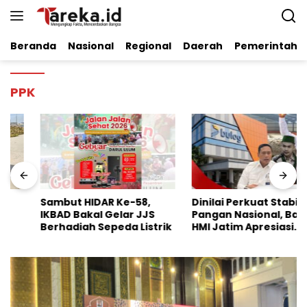
Langsung
ke
konten
Beranda
Nasional
Regional
Daerah
Pemerintaha
PPK
Sambut HIDAR Ke-58,
Dinilai Perkuat Stabilitas
IKBAD Bakal Gelar JJS
Pangan Nasional, Badko
Berhadiah Sepeda Listrik
HMI Jatim Apresiasi
Kinerja Bulog