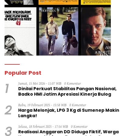
Popular Post
1
Jumat, 15 Mei 2026 - 11:07 WIB
0 Komentar
Dinilai Perkuat Stabilitas Pangan Nasional,
Badko HMI Jatim Apresiasi Kinerja Bulog
2
Rabu, 19 Februari 2025 - 15:58 WIB
0 Komentar
Harga Melonjak, LPG 3 Kg di Sumenep Makin
Langka!
3
Selasa, 18 Februari 2025 - 17:54 WIB
0 Komentar
Realisasi Anggaran DD Diduga Fiktif, Warga