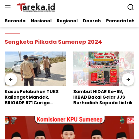
Langsung
ke
konten
Beranda
Nasional
Regional
Daerah
Pemerintaha
Sengketa Pilkada Sumenep 2024
Sambut HIDAR Ke-58,
Dinilai Perkuat Stabilitas
IKBAD Bakal Gelar JJS
Pangan Nasional, Badko
Berhadiah Sepeda Listrik
HMI Jatim Apresiasi
Kinerja Bulog