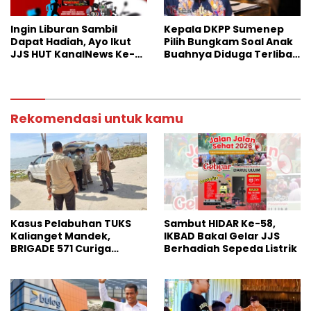
Ingin Liburan Sambil
Kepala DKPP Sumenep
Dapat Hadiah, Ayo Ikut
Pilih Bungkam Soal Anak
JJS HUT KanalNews Ke-3
Buahnya Diduga Terlibat
di Wisata Somber Rajeh
Skandal Perselingkuhan
Rekomendasi untuk kamu
Kasus Pelabuhan TUKS
Sambut HIDAR Ke-58,
Kalianget Mandek,
IKBAD Bakal Gelar JJS
BRIGADE 571 Curiga
Berhadiah Sepeda Listrik
Polresta Sumenep
“Masuk Angin”