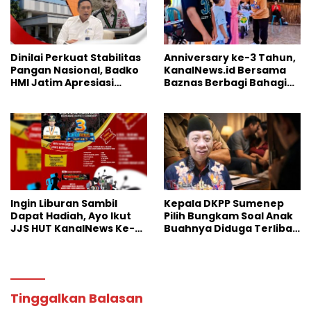
Dinilai Perkuat Stabilitas
Anniversary ke-3 Tahun,
Pangan Nasional, Badko
KanalNews.id Bersama
HMI Jatim Apresiasi
Baznas Berbagi Bahagia
Kinerja Bulog
ke Anak Yatim
Ingin Liburan Sambil
Kepala DKPP Sumenep
Dapat Hadiah, Ayo Ikut
Pilih Bungkam Soal Anak
JJS HUT KanalNews Ke-3
Buahnya Diduga Terlibat
di Wisata Somber Rajeh
Skandal Perselingkuhan
Tinggalkan Balasan