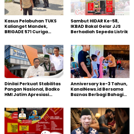
Kasus Pelabuhan TUKS
Sambut HIDAR Ke-58,
Kalianget Mandek,
IKBAD Bakal Gelar JJS
BRIGADE 571 Curiga
Berhadiah Sepeda Listrik
Polresta Sumenep
“Masuk Angin”
Dinilai Perkuat Stabilitas
Anniversary ke-3 Tahun,
Pangan Nasional, Badko
KanalNews.id Bersama
HMI Jatim Apresiasi
Baznas Berbagi Bahagia
Kinerja Bulog
ke Anak Yatim