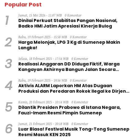
Popular Post
1
Jumat, 15 Mei 2026 - 11:07 WIB
0 Komentar
Dinilai Perkuat Stabilitas Pangan Nasional,
Badko HMI Jatim Apresiasi Kinerja Bulog
2
Rabu, 19 Februari 2025 - 15:58 WIB
0 Komentar
Harga Melonjak, LPG 3 Kg di Sumenep Makin
Langka!
3
Selasa, 18 Februari 2025 - 17:54 WIB
0 Komentar
Realisasi Anggaran DD Diduga Fiktif, Warga
Kangayan Akhirnya Bangun Jalan Secara
Swadaya
4
Rabu, 19 Februari 2025 - 19:56 WIB
0 Komentar
Aktivis ALARM Laporkan HM Atas Dugaan
Produksi dan Peredaran Rokok Ilegal ke Dirjen
Bea Cukai RI
5
Kamis, 20 Februari 2025 - 10:14 WIB
0 Komentar
Dilantik Presiden Prabowo di Istana Negara,
Fauzi-Imam Resmi Pimpin Sumenep
6
Jumat, 21 Februari 2025 - 20:18 WIB
0 Komentar
Luar Biasa! Festival Musik Tong-Tong Sumenep
Resmi Masuk KEN 2025