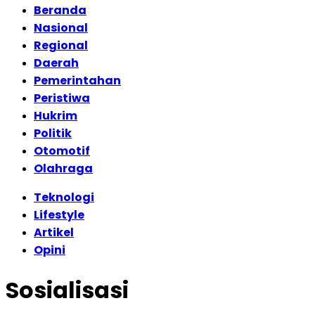
Beranda
Nasional
Regional
Daerah
Pemerintahan
Peristiwa
Hukrim
Politik
Otomotif
Olahraga
Teknologi
Lifestyle
Artikel
Opini
Sosialisasi