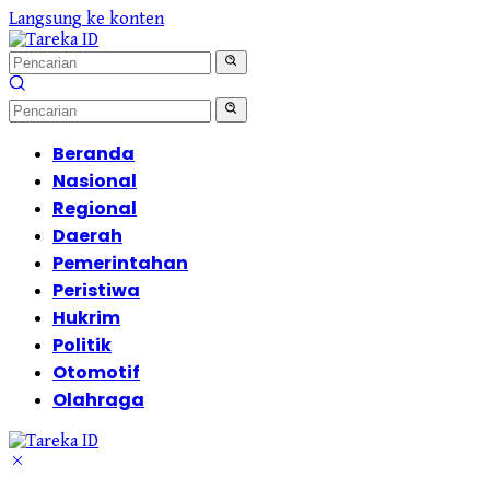
Langsung ke konten
Beranda
Nasional
Regional
Daerah
Pemerintahan
Peristiwa
Hukrim
Politik
Otomotif
Olahraga