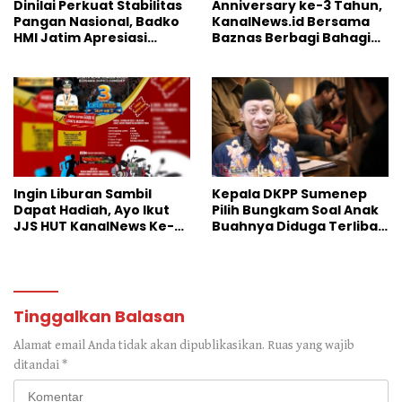
Dinilai Perkuat Stabilitas
Anniversary ke-3 Tahun,
Pangan Nasional, Badko
KanalNews.id Bersama
HMI Jatim Apresiasi
Baznas Berbagi Bahagia
Kinerja Bulog
ke Anak Yatim
Ingin Liburan Sambil
Kepala DKPP Sumenep
Dapat Hadiah, Ayo Ikut
Pilih Bungkam Soal Anak
JJS HUT KanalNews Ke-3
Buahnya Diduga Terlibat
di Wisata Somber Rajeh
Skandal Perselingkuhan
Tinggalkan Balasan
Alamat email Anda tidak akan dipublikasikan.
Ruas yang wajib
ditandai
*