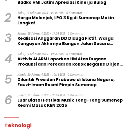
Badko HMI Jatim Apresiasi Kinerja Bulog
2
Rabu, 19 Februari 2025 - 15:58 WIB
0 Komentar
Harga Melonjak, LPG 3 Kg di Sumenep Makin
Langka!
3
Selasa, 18 Februari 2025 - 17:54 WIB
0 Komentar
Realisasi Anggaran DD Diduga Fiktif, Warga
Kangayan Akhirnya Bangun Jalan Secara
Swadaya
4
Rabu, 19 Februari 2025 - 19:56 WIB
0 Komentar
Aktivis ALARM Laporkan HM Atas Dugaan
Produksi dan Peredaran Rokok Ilegal ke Dirjen
Bea Cukai RI
5
Kamis, 20 Februari 2025 - 10:14 WIB
0 Komentar
Dilantik Presiden Prabowo di Istana Negara,
Fauzi-Imam Resmi Pimpin Sumenep
6
Jumat, 21 Februari 2025 - 20:18 WIB
0 Komentar
Luar Biasa! Festival Musik Tong-Tong Sumenep
Resmi Masuk KEN 2025
Teknologi