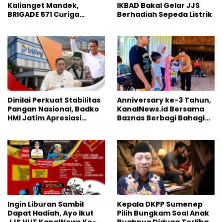
Kalianget Mandek,
IKBAD Bakal Gelar JJS
BRIGADE 571 Curiga
Berhadiah Sepeda Listrik
Polresta Sumenep
“Masuk Angin”
Dinilai Perkuat Stabilitas
Anniversary ke-3 Tahun,
Pangan Nasional, Badko
KanalNews.id Bersama
HMI Jatim Apresiasi
Baznas Berbagi Bahagia
Kinerja Bulog
ke Anak Yatim
Ingin Liburan Sambil
Kepala DKPP Sumenep
Dapat Hadiah, Ayo Ikut
Pilih Bungkam Soal Anak