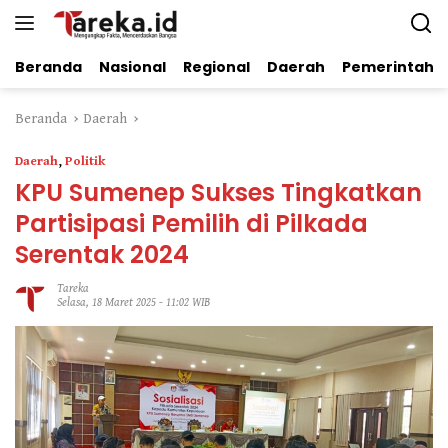
Langsung
ke
konten
Beranda
Nasional
Regional
Daerah
Pemerintaha
Beranda
Daerah
Daerah
,
Politik
KPU Sumenep Sukses Tingkatkan
Partisipasi Pemilih di Pilkada
Serentak 2024
Tareka
Selasa, 18 Maret 2025 - 11:02 WIB