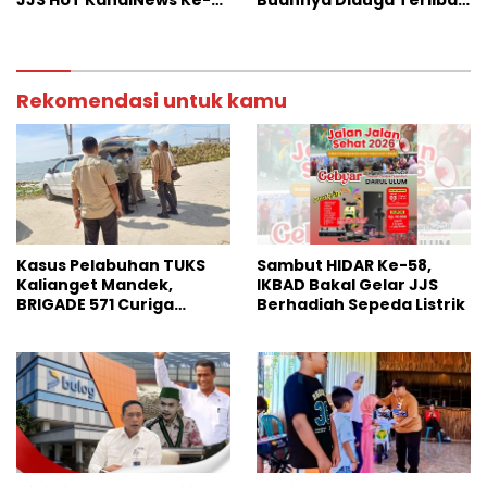
JJS HUT KanalNews Ke-3
Buahnya Diduga Terlibat
di Wisata Somber Rajeh
Skandal Perselingkuhan
Rekomendasi untuk kamu
Kasus Pelabuhan TUKS
Sambut HIDAR Ke-58,
Kalianget Mandek,
IKBAD Bakal Gelar JJS
BRIGADE 571 Curiga
Berhadiah Sepeda Listrik
Polresta Sumenep
“Masuk Angin”