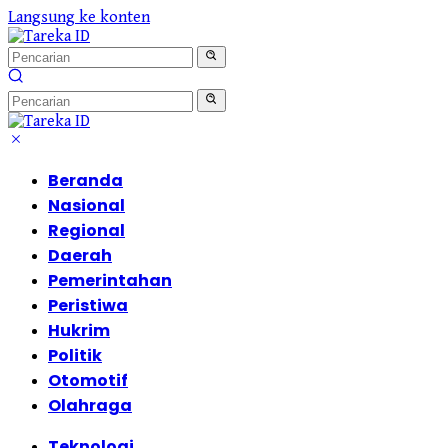
Langsung ke konten
Beranda
Nasional
Regional
Daerah
Pemerintahan
Peristiwa
Hukrim
Politik
Otomotif
Olahraga
Teknologi