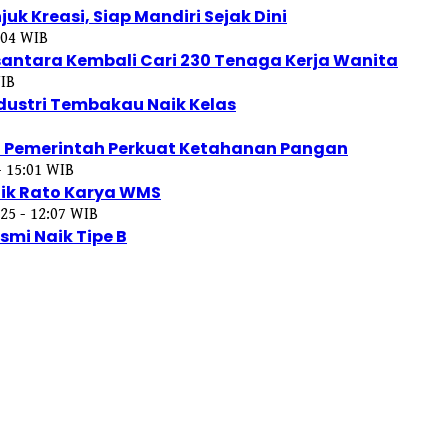
k Kreasi, Siap Mandiri Sejak Dini
:04 WIB
ntara Kembali Cari 230 Tenaga Kerja Wanita
WIB
ustri Tembakau Naik Kelas
n Pemerintah Perkuat Ketahanan Pangan
- 15:01 WIB
ik Rato Karya WMS
25 - 12:07 WIB
smi Naik Tipe B