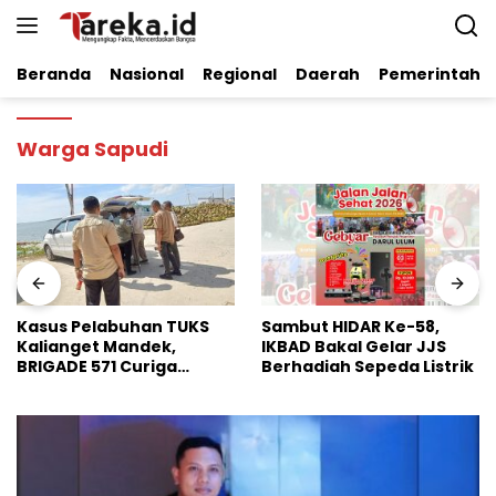
Langsung
ke
konten
Beranda
Nasional
Regional
Daerah
Pemerintaha
Warga Sapudi
Sambut HIDAR Ke-58,
Dinilai Perkuat Stabilitas
IKBAD Bakal Gelar JJS
Pangan Nasional, Badko
Berhadiah Sepeda Listrik
HMI Jatim Apresiasi
Kinerja Bulog