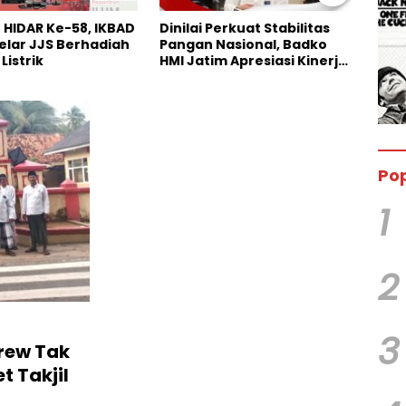
Perkuat Stabilitas
Pengakuan Terbuka Kasus
Anni
Nasional, Badko
Maling Sapi di Persidangan,
Kana
im Apresiasi Kinerja
Pelaku Utama Justru
Bazn
Hilang
Anak
Pop
1
2
3
rew Tak
t Takjil