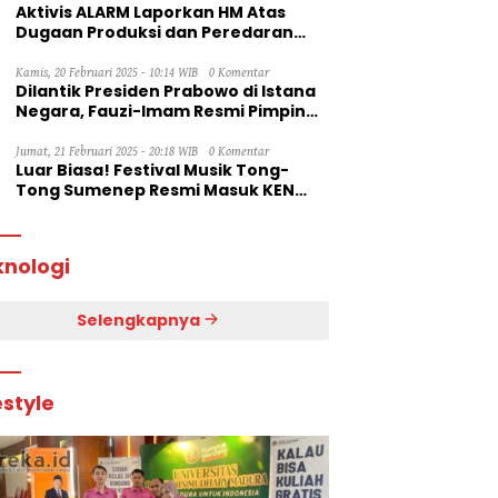
Aktivis ALARM Laporkan HM Atas
Dugaan Produksi dan Peredaran
Rokok Ilegal ke Dirjen Bea Cukai RI
Kamis, 20 Februari 2025 - 10:14 WIB
0 Komentar
Dilantik Presiden Prabowo di Istana
Negara, Fauzi-Imam Resmi Pimpin
Sumenep
Jumat, 21 Februari 2025 - 20:18 WIB
0 Komentar
Luar Biasa! Festival Musik Tong-
Tong Sumenep Resmi Masuk KEN
2025
knologi
Selengkapnya
estyle