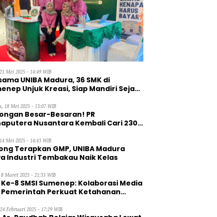
21 Mei 2025 - 14:49 WIB
sama UNIBA Madura, 36 SMK di
enep Unjuk Kreasi, Siap Mandiri Sejak
, 18 Mei 2025 - 13:07 WIB
ongan Besar-Besaran! PR
aputera Nusantara Kembali Cari 230
aga Kerja Wanita
14 Mei 2025 - 14:43 WIB
ong Terapkan GMP, UNIBA Madura
a Industri Tembakau Naik Kelas
 8 Maret 2025 - 21:33 WIB
 Ke-8 SMSI Sumenep: Kolaborasi Media
 Pemerintah Perkuat Ketahanan
gan
 24 Februari 2025 - 17:29 WIB