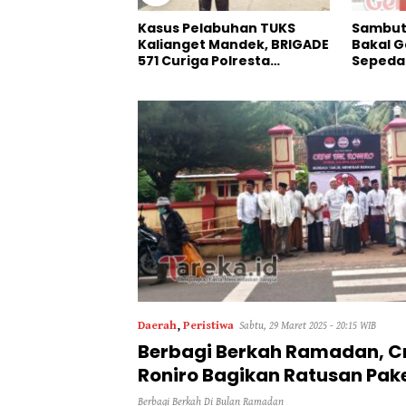
abuhan TUKS
Sambut HIDAR Ke-58, IKBAD
Dinilai 
 Mandek, BRIGADE
Bakal Gelar JJS Berhadiah
Pangan 
 Polresta
Sepeda Listrik
HMI Jat
Masuk Angin”
Bulog
Daerah
,
Peristiwa
Sabtu, 29 Maret 2025 - 20:15 WIB
Berbagi Berkah Ramadan, C
Roniro Bagikan Ratusan Pake
Berbagi Berkah Di Bulan Ramadan