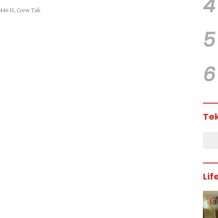
4
446 H, Crew Tak
5
6
Te
Lif