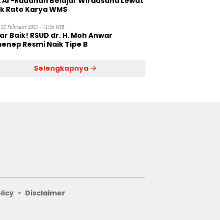
 Ar-Raudhah Belajar Wirausaha Lewat
ik Rato Karya WMS
 22 Februari 2025 - 11:36 WIB
ar Baik! RSUD dr. H. Moh Anwar
enep Resmi Naik Tipe B
Selengkapnya
licy
Disclaimer