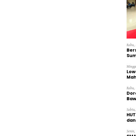
Rabu, 
Ber
Sum
Dini
Minggu
Low
Mah
Ten
Rabu, 
Dor
Baw
Sabtu,
HUT
dan
Pan
Senin,