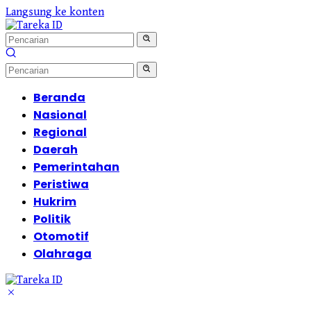
Langsung ke konten
Beranda
Nasional
Regional
Daerah
Pemerintahan
Peristiwa
Hukrim
Politik
Otomotif
Olahraga