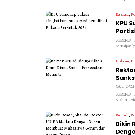
Daerah
,
Po
KPU S
Partis
SUMENEP, T
partisipasi
Hukrim
,
Pe
Rekto
Sanks
Rektor UNIBA
SUMENEP, Ta
Rachmat Hid
Daerah
,
Pe
Bikin
Denga