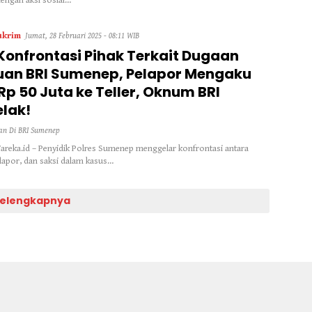
dengan aksi sosial…
ukrim
Jumat, 28 Februari 2025 - 08:11 WIB
 Konfrontasi Pihak Terkait Dugaan
uan BRI Sumenep, Pelapor Mengaku
Rp 50 Juta ke Teller, Oknum BRI
lak!
an Di BRI Sumenep
reka.id – Penyidik Polres Sumenep menggelar konfrontasi antara
rlapor, dan saksi dalam kasus…
elengkapnya