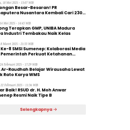
, 18 Mei 2025 - 13:07 WIB
ongan Besar-Besaran! PR
aputera Nusantara Kembali Cari 230
aga Kerja Wanita
14 Mei 2025 - 14:43 WIB
ong Terapkan GMP, UNIBA Madura
a Industri Tembakau Naik Kelas
 8 Maret 2025 - 21:33 WIB
 Ke-8 SMSI Sumenep: Kolaborasi Media
 Pemerintah Perkuat Ketahanan
gan
 24 Februari 2025 - 17:29 WIB
 Ar-Raudhah Belajar Wirausaha Lewat
ik Rato Karya WMS
 22 Februari 2025 - 11:36 WIB
ar Baik! RSUD dr. H. Moh Anwar
enep Resmi Naik Tipe B
Selengkapnya