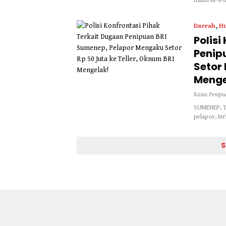
milad ke-8 
Daerah
,
H
Polisi
Penip
Setor 
Menge
Kasus Penipu
SUMENEP, Ta
pelapor, te
S