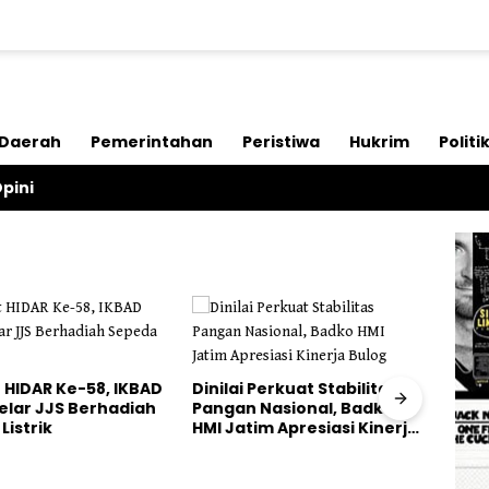
Daerah
Pemerintahan
Peristiwa
Hukrim
Politi
pini
Perkuat Stabilitas
Pengakuan Terbuka Kasus
Anni
Nasional, Badko
Maling Sapi di Persidangan,
Kana
im Apresiasi Kinerja
Pelaku Utama Justru
Bazn
Hilang
Anak