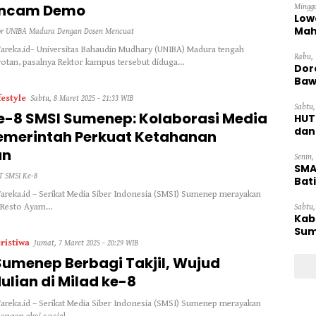
Ancam Demo
Minggu
Low
Mah
or UNIBA Madura Dengan Dosen Mencuat
Ten
areka.id– Universitas Bahaudin Mudhary (UNIBA) Madura tengah
Rabu, 
otan, pasalnya Rektor kampus tersebut diduga…
Dor
Baw
festyle
Sabtu, 8 Maret 2025 - 21:33 WIB
Sabtu,
e-8 SMSI Sumenep: Kolaborasi Media
HUT
dan
emerintah Perkuat Ketahanan
Pan
an
Senin,
SMA
 SMSI Ke-8
Bat
reka.id – Serikat Media Siber Indonesia (SMSI) Sumenep merayakan
i Resto Ayam…
Sabtu,
Kab
Sum
ristiwa
Jumat, 7 Maret 2025 - 20:29 WIB
Sumenep Berbagi Takjil, Wujud
ulian di Milad ke-8
reka.id – Serikat Media Siber Indonesia (SMSI) Sumenep merayakan