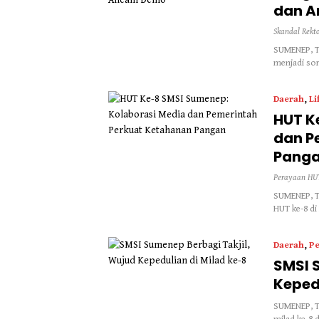
dan 
Skandal Rekt
SUMENEP, T
menjadi sor
Daerah
,
Li
HUT K
dan P
Pang
Perayaan HUT
SUMENEP, Ta
HUT ke-8 d
Daerah
,
Pe
SMSI 
Keped
SUMENEP, Ta