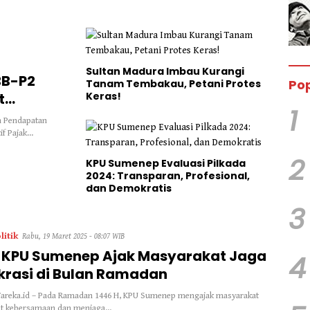
Sultan Madura Imbau Kurangi
BB-P2
Pop
Tanam Tembakau, Petani Protes
t
Keras!
1
n Pendapatan
if Pajak…
2
KPU Sumenep Evaluasi Pilkada
2024: Transparan, Profesional,
dan Demokratis
3
litik
Rabu, 19 Maret 2025 - 08:07 WIB
 KPU Sumenep Ajak Masyarakat Jaga
4
rasi di Bulan Ramadan
areka.id – Pada Ramadan 1446 H, KPU Sumenep mengajak masyarakat
t kebersamaan dan menjaga…