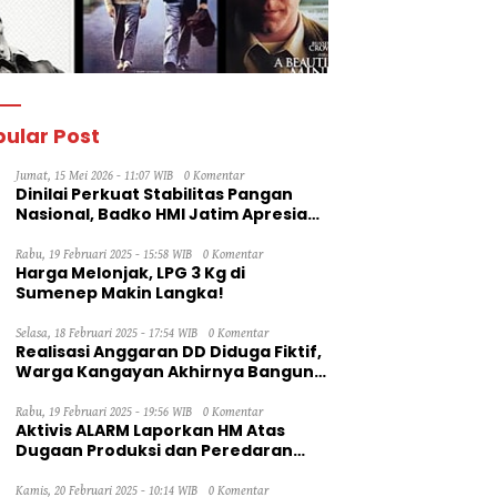
ular Post
Jumat, 15 Mei 2026 - 11:07 WIB
0 Komentar
Dinilai Perkuat Stabilitas Pangan
Nasional, Badko HMI Jatim Apresiasi
Kinerja Bulog
Rabu, 19 Februari 2025 - 15:58 WIB
0 Komentar
Harga Melonjak, LPG 3 Kg di
Sumenep Makin Langka!
Selasa, 18 Februari 2025 - 17:54 WIB
0 Komentar
Realisasi Anggaran DD Diduga Fiktif,
Warga Kangayan Akhirnya Bangun
Jalan Secara Swadaya
Rabu, 19 Februari 2025 - 19:56 WIB
0 Komentar
Aktivis ALARM Laporkan HM Atas
Dugaan Produksi dan Peredaran
Rokok Ilegal ke Dirjen Bea Cukai RI
Kamis, 20 Februari 2025 - 10:14 WIB
0 Komentar