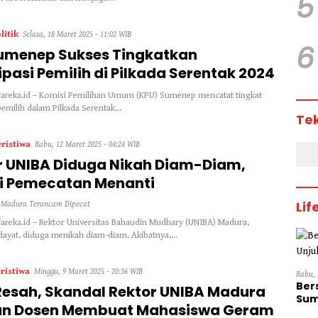
5
litik
Selasa, 18 Maret 2025 - 11:02 WIB
6
umenep Sukses Tingkatkan
ipasi Pemilih di Pilkada Serentak 2024
areka.id – Komisi Pemilihan Umum (KPU) Sumenep mencatat tingkat
 pemilih dalam Pilkada Serentak…
Te
ristiwa
Rabu, 12 Maret 2025 - 04:24 WIB
r UNIBA Diduga Nikah Diam-Diam,
i Pemecatan Menanti
Lif
 Madura Terancam Dipecat
reka.id – Rektor Universitas Bahaudin Mudhary (UNIBA) Madura,
ayat, diduga menikah diam-diam. Akibatnya,…
ristiwa
Minggu, 9 Maret 2025 - 20:36 WIB
Rabu, 
Ber
 Resah, Skandal Rektor UNIBA Madura
Sum
n Dosen Membuat Mahasiswa Geram
Dini