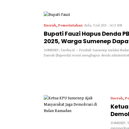
Daerah
,
Pemerintahan
Rabu, 9 Juli 2025 - 14:13 WIB
Bupati Fauzi Hapus Denda P
2025, Warga Sumenep Dapa
Keringanan
SUMENEP, Tareka.id — Pemkab Sumenep melalui Bada
Daerah (Bapenda) resmi menghapus denda administrat
Daerah
,
Po
Ketua
Demok
SUMENEP, T
memperkua