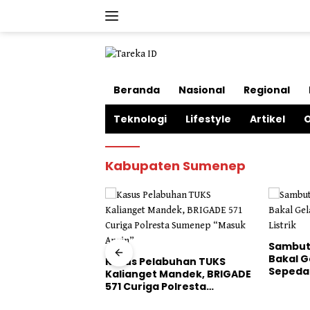
Langsung
ke
konten
Beranda
Nasional
Regional
Teknologi
Lifestyle
Artikel
O
Kabupaten Sumenep
Sambut HIDAR Ke-58, IKBAD
Dinilai 
Bakal Gelar JJS Berhadiah
Pangan 
abuhan TUKS
Sepeda Listrik
HMI Jat
 Mandek, BRIGADE
Bulog
 Polresta
Masuk Angin”