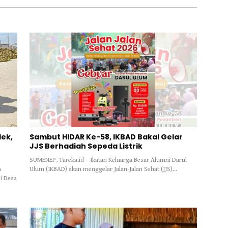
ek,
Sambut HIDAR Ke-58, IKBAD Bakal Gelar
JJS Berhadiah Sepeda Listrik
SUMENEP, Tareka.id – Ikatan Keluarga Besar Alumni Darul
n
Ulum (IKBAD) akan menggelar Jalan-Jalan Sehat (JJS)…
i Desa