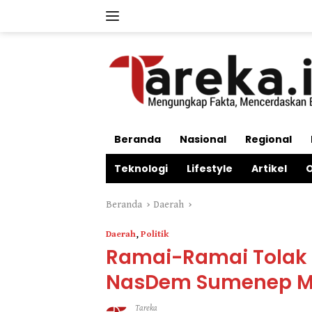
Langsung
ke
konten
Beranda
Nasional
Regional
Teknologi
Lifestyle
Artikel
O
Beranda
Daerah
Daerah
,
Politik
Ramai-Ramai Tolak A
NasDem Sumenep 
Tareka