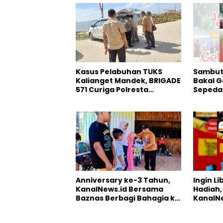
Kasus Pelabuhan TUKS
Sambut 
Kalianget Mandek, BRIGADE
Bakal G
571 Curiga Polresta
Sepeda 
Sumenep “Masuk Angin”
Anniversary ke-3 Tahun,
Ingin L
KanalNews.id Bersama
Hadiah,
Baznas Berbagi Bahagia ke
KanalNe
Anak Yatim
Somber