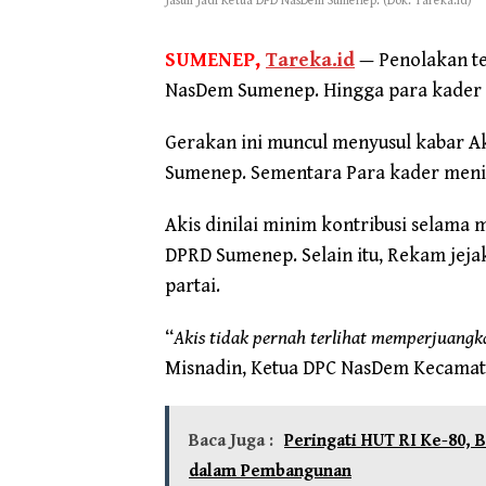
Jasuli Jadi Ketua DPD NasDem Sumenep. (Dok. Tareka.id)
SUMENEP,
Tareka.id
— Penolakan te
NasDem Sumenep. Hingga para kader 
Gerakan ini muncul menyusul kabar A
Sumenep. Sementara Para kader menil
Akis dinilai minim kontribusi selama
DPRD Sumenep. Selain itu, Rekam jeja
partai.
“
Akis tidak pernah terlihat memperjuangka
Misnadin, Ketua DPC NasDem Kecamatan
Baca Juga :
Peringati HUT RI Ke-80
dalam Pembangunan