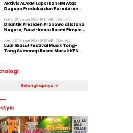
Aktivis ALARM Laporkan HM Atas
Dugaan Produksi dan Peredaran
Rokok Ilegal ke Dirjen Bea Cukai RI
Kamis, 20 Februari 2025 - 10:14 WIB
0 Komentar
Dilantik Presiden Prabowo di Istana
Negara, Fauzi-Imam Resmi Pimpin
Sumenep
Jumat, 21 Februari 2025 - 20:18 WIB
0 Komentar
Luar Biasa! Festival Musik Tong-
Tong Sumenep Resmi Masuk KEN
2025
knologi
Selengkapnya
estyle