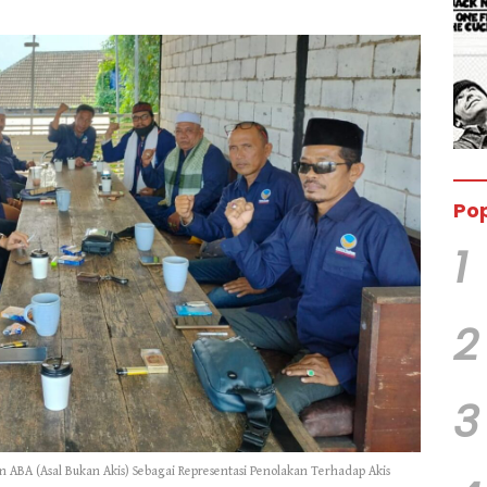
Pop
1
2
3
ABA (Asal Bukan Akis) Sebagai Representasi Penolakan Terhadap Akis