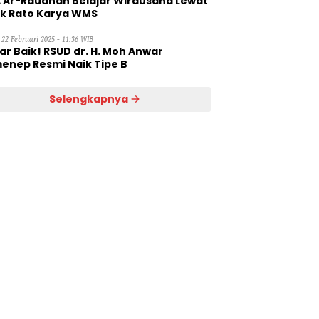
 Ar-Raudhah Belajar Wirausaha Lewat
ik Rato Karya WMS
 22 Februari 2025 - 11:36 WIB
ar Baik! RSUD dr. H. Moh Anwar
enep Resmi Naik Tipe B
Selengkapnya