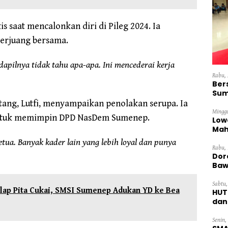
 saat mencalonkan diri di Pileg 2024. Ia
berjuang bersama.
 dapilnya tidak tahu apa-apa. Ini mencederai kerja
Rabu, 
Ber
Sum
Dini
ng, Lutfi, menyampaikan penolakan serupa. Ia
Minggu
 untuk memimpin DPD NasDem Sumenep.
Low
Mah
Ten
tua. Banyak kader lain yang lebih loyal dan punya
Rabu, 
Dor
Baw
Sabtu,
elap Pita Cukai, SMSI Sumenep Adukan YD ke Bea
HUT
dan
Pan
Senin,