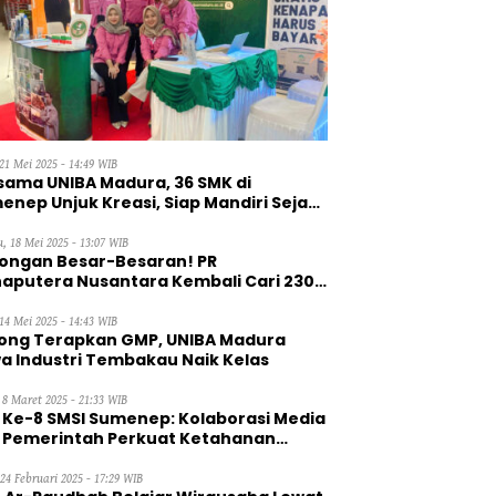
21 Mei 2025 - 14:49 WIB
sama UNIBA Madura, 36 SMK di
enep Unjuk Kreasi, Siap Mandiri Sejak
, 18 Mei 2025 - 13:07 WIB
ongan Besar-Besaran! PR
aputera Nusantara Kembali Cari 230
aga Kerja Wanita
14 Mei 2025 - 14:43 WIB
ong Terapkan GMP, UNIBA Madura
a Industri Tembakau Naik Kelas
 8 Maret 2025 - 21:33 WIB
 Ke-8 SMSI Sumenep: Kolaborasi Media
 Pemerintah Perkuat Ketahanan
gan
 24 Februari 2025 - 17:29 WIB