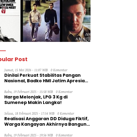
ular Post
Jumat, 15 Mei 2026 - 11:07 WIB
0 Komentar
Dinilai Perkuat Stabilitas Pangan
Nasional, Badko HMI Jatim Apresiasi
Kinerja Bulog
Rabu, 19 Februari 2025 - 15:58 WIB
0 Komentar
Harga Melonjak, LPG 3 Kg di
Sumenep Makin Langka!
Selasa, 18 Februari 2025 - 17:54 WIB
0 Komentar
Realisasi Anggaran DD Diduga Fiktif,
Warga Kangayan Akhirnya Bangun
Jalan Secara Swadaya
Rabu, 19 Februari 2025 - 19:56 WIB
0 Komentar