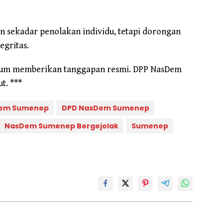
 sekadar penolakan individu, tetapi dorongan
egritas.
i belum memberikan tanggapan resmi. DPP NasDem
t. ***
Dem Sumenep
DPD NasDem Sumenep
NasDem Sumenep Bergejolak
Sumenep