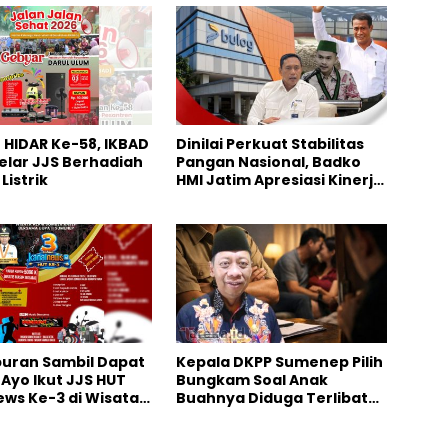
HIDAR Ke-58, IKBAD
Dinilai Perkuat Stabilitas
elar JJS Berhadiah
Pangan Nasional, Badko
Listrik
HMI Jatim Apresiasi Kinerja
Bulog
iburan Sambil Dapat
Kepala DKPP Sumenep Pilih
 Ayo Ikut JJS HUT
Bungkam Soal Anak
ws Ke-3 di Wisata
Buahnya Diduga Terlibat
 Rajeh
Skandal Perselingkuhan