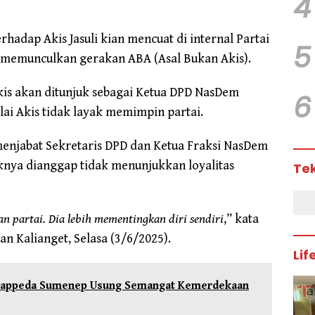
4
rhadap Akis Jasuli kian mencuat di internal Partai
5
memunculkan gerakan ABA (Asal Bukan Akis).
kis akan ditunjuk sebagai Ketua DPD NasDem
6
ai Akis tidak layak memimpin partai.
 menjabat Sekretaris DPD dan Ketua Fraksi NasDem
knya dianggap tidak menunjukkan loyalitas
Te
n partai. Dia lebih mementingkan diri sendiri
,” kata
 Kalianget, Selasa (3/6/2025).
Lif
, Bappeda Sumenep Usung Semangat Kemerdekaan