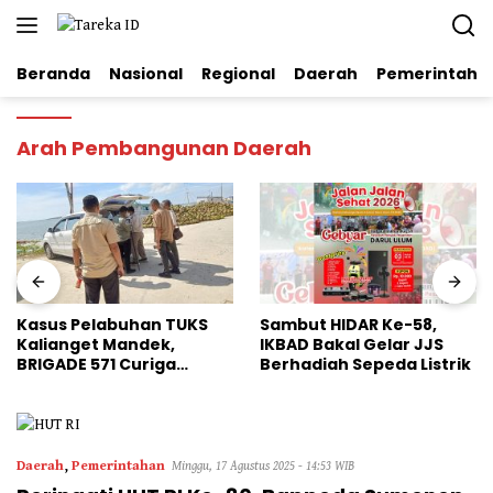
Langsung
ke
konten
Beranda
Nasional
Regional
Daerah
Pemerintaha
Arah Pembangunan Daerah
Kasus Pelabuhan TUKS
Sambut HIDAR Ke-58,
Kalianget Mandek,
IKBAD Bakal Gelar JJS
BRIGADE 571 Curiga
Berhadiah Sepeda Listrik
Polresta Sumenep
“Masuk Angin”
Daerah
,
Pemerintahan
Minggu, 17 Agustus 2025 - 14:53 WIB