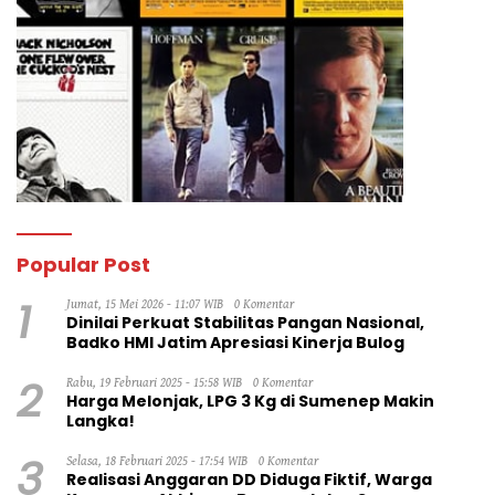
Popular Post
1
Jumat, 15 Mei 2026 - 11:07 WIB
0 Komentar
Dinilai Perkuat Stabilitas Pangan Nasional,
Badko HMI Jatim Apresiasi Kinerja Bulog
2
Rabu, 19 Februari 2025 - 15:58 WIB
0 Komentar
Harga Melonjak, LPG 3 Kg di Sumenep Makin
Langka!
3
Selasa, 18 Februari 2025 - 17:54 WIB
0 Komentar
Realisasi Anggaran DD Diduga Fiktif, Warga