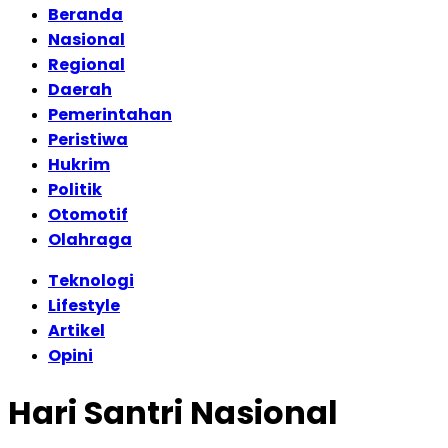
Beranda
Nasional
Regional
Daerah
Pemerintahan
Peristiwa
Hukrim
Politik
Otomotif
Olahraga
Teknologi
Lifestyle
Artikel
Opini
Hari Santri Nasional