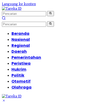
Langsung ke konten
Beranda
Nasional
Regional
Daerah
Pemerintahan
Peristiwa
Hukrim
Politik
Otomotif
Olahraga