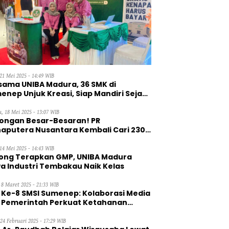
21 Mei 2025 - 14:49 WIB
sama UNIBA Madura, 36 SMK di
enep Unjuk Kreasi, Siap Mandiri Sejak
, 18 Mei 2025 - 13:07 WIB
ongan Besar-Besaran! PR
aputera Nusantara Kembali Cari 230
aga Kerja Wanita
14 Mei 2025 - 14:43 WIB
ong Terapkan GMP, UNIBA Madura
a Industri Tembakau Naik Kelas
 8 Maret 2025 - 21:33 WIB
 Ke-8 SMSI Sumenep: Kolaborasi Media
 Pemerintah Perkuat Ketahanan
gan
 24 Februari 2025 - 17:29 WIB