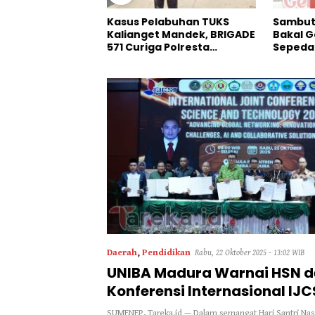
labuhan TUKS
Sambut HIDAR Ke-58, IKBAD
Dinilai
 Mandek, BRIGADE
Bakal Gelar JJS Berhadiah
Pangan
a Polresta
Sepeda Listrik
HMI Ja
“Masuk Angin”
Bulog
Daerah
,
Pendidikan
Rabu, 22 Oktober 2025 - 13:02 WIB
UNIBA Madura Warnai HSN 
Konferensi Internasional IJ
SUMENEP, Tareka.id — Dalam semangat Hari Santri Nasi