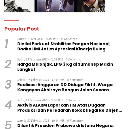
Popular Post
1
Jumat, 15 Mei 2026 - 11:07 WIB
0 Komentar
Dinilai Perkuat Stabilitas Pangan Nasional,
Badko HMI Jatim Apresiasi Kinerja Bulog
2
Rabu, 19 Februari 2025 - 15:58 WIB
0 Komentar
Harga Melonjak, LPG 3 Kg di Sumenep Makin
Langka!
3
Selasa, 18 Februari 2025 - 17:54 WIB
0 Komentar
Realisasi Anggaran DD Diduga Fiktif, Warga
Kangayan Akhirnya Bangun Jalan Secara
Swadaya
4
Rabu, 19 Februari 2025 - 19:56 WIB
0 Komentar
Aktivis ALARM Laporkan HM Atas Dugaan
Produksi dan Peredaran Rokok Ilegal ke Dirjen
Bea Cukai RI
5
Kamis, 20 Februari 2025 - 10:14 WIB
0 Komentar
Dilantik Presiden Prabowo di Istana Negara,