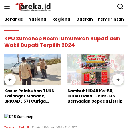
Langsung
ke
konten
Beranda
Nasional
Regional
Daerah
Pemerintaha
KPU Sumenep Resmi Umumkan Bupati dan
Wakil Bupati Terpilih 2024
UKS
Sambut HIDAR Ke-58,
Dinilai Perkuat Stabi
IKBAD Bakal Gelar JJS
Pangan Nasional, B
Berhadiah Sepeda Listrik
HMI Jatim Apresiasi
Kinerja Bulog
Daerah
,
Politik
Kamis, 6 Februari 2025 - 22:44 WIB