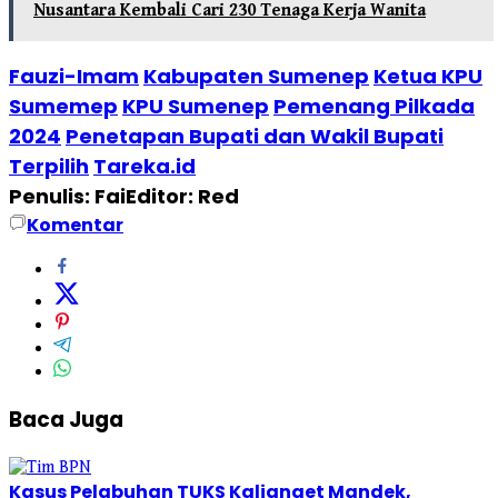
Nusantara Kembali Cari 230 Tenaga Kerja Wanita
Fauzi-Imam
Kabupaten Sumenep
Ketua KPU
Sumemep
KPU Sumenep
Pemenang Pilkada
2024
Penetapan Bupati dan Wakil Bupati
Terpilih
Tareka.id
Penulis: Fai
Editor: Red
Komentar
Baca Juga
Kasus Pelabuhan TUKS Kalianget Mandek,