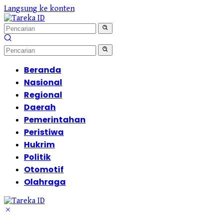
Langsung ke konten
Beranda
Nasional
Regional
Daerah
Pemerintahan
Peristiwa
Hukrim
Politik
Otomotif
Olahraga