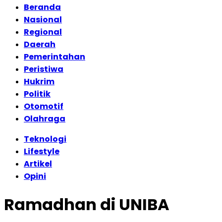
Beranda
Nasional
Regional
Daerah
Pemerintahan
Peristiwa
Hukrim
Politik
Otomotif
Olahraga
Teknologi
Lifestyle
Artikel
Opini
Ramadhan di UNIBA