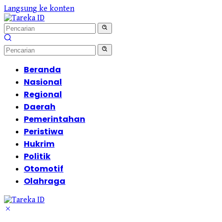
Langsung ke konten
Beranda
Nasional
Regional
Daerah
Pemerintahan
Peristiwa
Hukrim
Politik
Otomotif
Olahraga