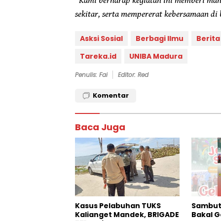
“
Kami berharap kegiatan ini memberi manf
sekitar, serta mempererat kebersamaan d
Asksi Sosial
Berbagi Ilmu
Berit
Tareka.id
UNIBA Madura
Penulis: Fai
Editor: Red
Komentar
Baca Juga
Kasus Pelabuhan TUKS
Sambut 
Kalianget Mandek, BRIGADE
Bakal G