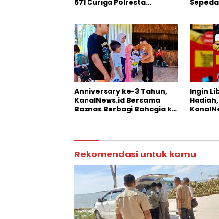
571 Curiga Polresta
Sepeda 
Sumenep “Masuk Angin”
Anniversary ke-3 Tahun,
Ingin L
KanalNews.id Bersama
Hadiah,
Baznas Berbagi Bahagia ke
KanalNe
Anak Yatim
Somber
Rekomendasi untuk kamu