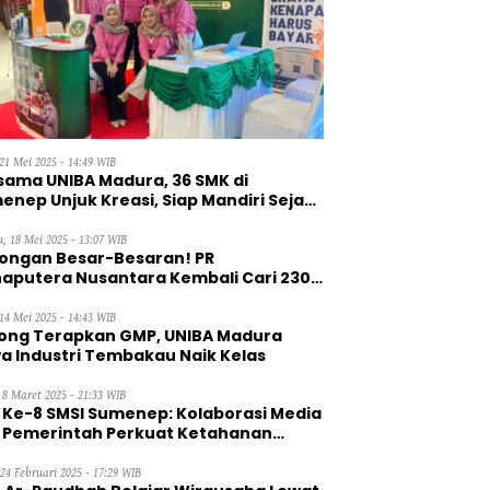
21 Mei 2025 - 14:49 WIB
sama UNIBA Madura, 36 SMK di
enep Unjuk Kreasi, Siap Mandiri Sejak
, 18 Mei 2025 - 13:07 WIB
ongan Besar-Besaran! PR
aputera Nusantara Kembali Cari 230
aga Kerja Wanita
14 Mei 2025 - 14:43 WIB
ong Terapkan GMP, UNIBA Madura
a Industri Tembakau Naik Kelas
 8 Maret 2025 - 21:33 WIB
 Ke-8 SMSI Sumenep: Kolaborasi Media
 Pemerintah Perkuat Ketahanan
gan
 24 Februari 2025 - 17:29 WIB