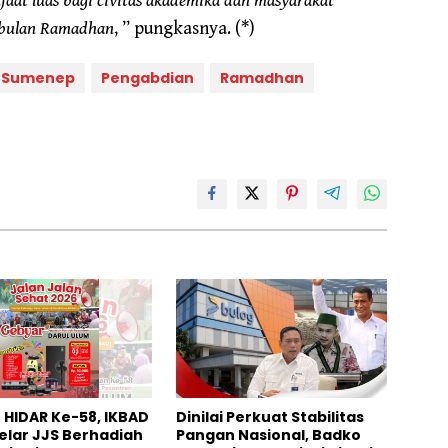
aat luas bagi civitas akademika dan masyarakat
i bulan Ramadhan
, ” pungkasnya. (*)
a Sumenep
Pengabdian
Ramadhan
HIDAR Ke-58, IKBAD
Dinilai Perkuat Stabilitas
elar JJS Berhadiah
Pangan Nasional, Badko