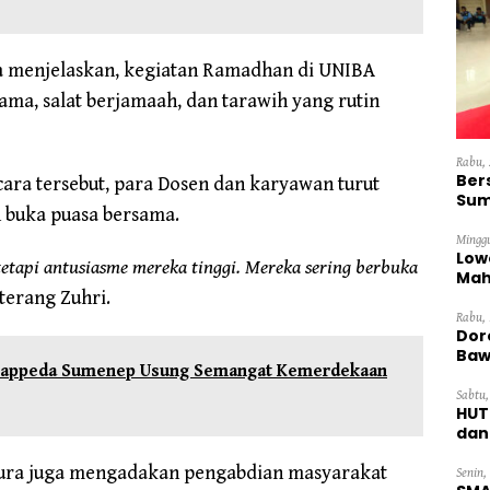
ya menjelaskan, kegiatan Ramadhan di UNIBA
ma, salat berjamaah, dan tarawih yang rutin
Rabu, 
Ber
ara tersebut, para Dosen dan karyawan turut
Sum
 buka puasa bersama.
Dini
Minggu
Low
etapi antusiasme mereka tinggi. Mereka sering berbuka
Mah
 terang Zuhri.
Ten
Rabu, 
Dor
Baw
, Bappeda Sumenep Usung Semangat Kemerdekaan
Sabtu,
HUT
dan
Pan
dura juga mengadakan pengabdian masyarakat
Senin,