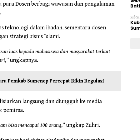
SMA
a para Dosen berbagi wawasan dan pengalaman
Bat
.
Sabtu,
Kab
as teknologi dalam ibadah, sementara dosen
Sum
 strategi bisnis Islami.
an luas kepada mahasiswa dan masyarakat terkait
ari
,” ungkapnya.
Baru Pemkab Sumenep Percepat Bikin Regulasi
disiarkan langsung dan diunggah ke media
k pemirsa.
alam bisa mencapai 100 orang
,” ungkap Zuhri.