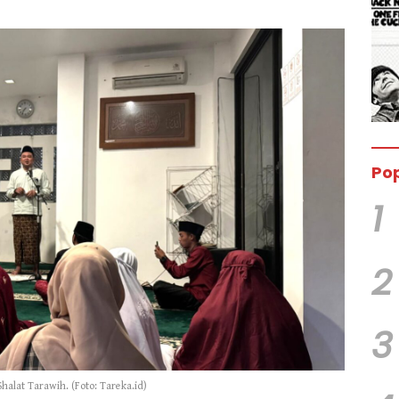
Pop
1
2
3
halat Tarawih. (Foto: Tareka.id)