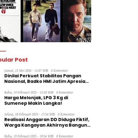
ular Post
Jumat, 15 Mei 2026 - 11:07 WIB
0 Komentar
Dinilai Perkuat Stabilitas Pangan
Nasional, Badko HMI Jatim Apresiasi
Kinerja Bulog
Rabu, 19 Februari 2025 - 15:58 WIB
0 Komentar
Harga Melonjak, LPG 3 Kg di
Sumenep Makin Langka!
Selasa, 18 Februari 2025 - 17:54 WIB
0 Komentar
Realisasi Anggaran DD Diduga Fiktif,
Warga Kangayan Akhirnya Bangun
Jalan Secara Swadaya
Rabu, 19 Februari 2025 - 19:56 WIB
0 Komentar