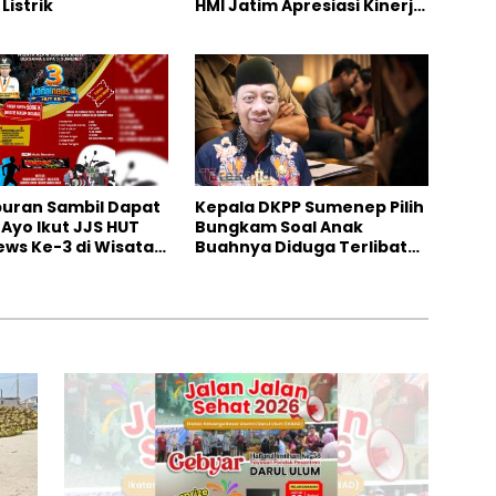
Listrik
HMI Jatim Apresiasi Kinerja
Bulog
iburan Sambil Dapat
Kepala DKPP Sumenep Pilih
 Ayo Ikut JJS HUT
Bungkam Soal Anak
ws Ke-3 di Wisata
Buahnya Diduga Terlibat
 Rajeh
Skandal Perselingkuhan