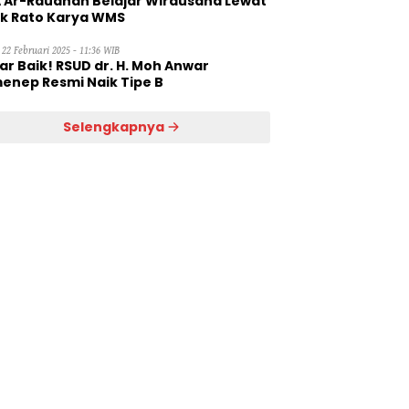
 Ar-Raudhah Belajar Wirausaha Lewat
ik Rato Karya WMS
 22 Februari 2025 - 11:36 WIB
ar Baik! RSUD dr. H. Moh Anwar
enep Resmi Naik Tipe B
Selengkapnya