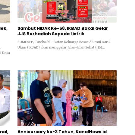
ek,
Sambut HIDAR Ke-58, IKBAD Bakal Gelar
JJS Berhadiah Sepeda Listrik
SUMENEP, Tareka.id – Ikatan Keluarga Besar Alumni Darul
n
Ulum (IKBAD) akan menggelar Jalan-Jalan Sehat (JJS)…
i Desa
nal,
Anniversary ke-3 Tahun, KanalNews.id