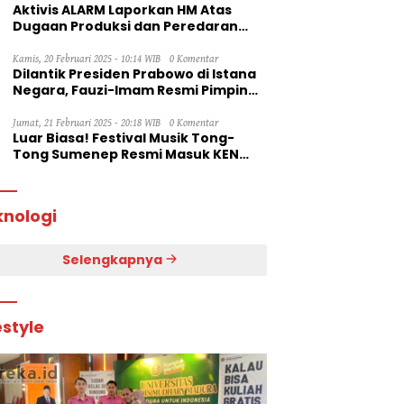
Aktivis ALARM Laporkan HM Atas
Dugaan Produksi dan Peredaran
Rokok Ilegal ke Dirjen Bea Cukai RI
Kamis, 20 Februari 2025 - 10:14 WIB
0 Komentar
Dilantik Presiden Prabowo di Istana
Negara, Fauzi-Imam Resmi Pimpin
Sumenep
Jumat, 21 Februari 2025 - 20:18 WIB
0 Komentar
Luar Biasa! Festival Musik Tong-
Tong Sumenep Resmi Masuk KEN
2025
knologi
Selengkapnya
estyle