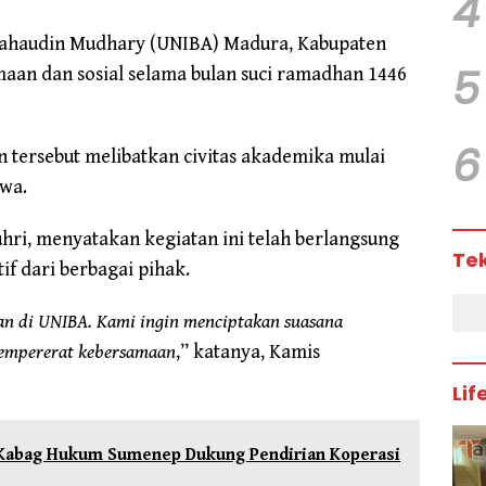
4
 Bahaudin Mudhary (UNIBA) Madura, Kabupaten
5
an dan sosial selama bulan suci ramadhan 1446
6
n tersebut melibatkan civitas akademika mulai
swa.
i, menyatakan kegiatan ini telah berlangsung
Te
if dari berbagai pihak.
nan di UNIBA. Kami ingin menciptakan suasana
empererat kebersamaan
,” katanya, Kamis
Lif
 Kabag Hukum Sumenep Dukung Pendirian Koperasi