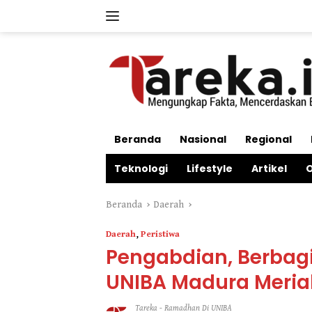
Langsung
ke
konten
Beranda
Nasional
Regional
Teknologi
Lifestyle
Artikel
O
Beranda
Daerah
Daerah
,
Peristiwa
Pengabdian, Berbagi 
UNIBA Madura Meri
Tareka
-
Ramadhan Di UNIBA