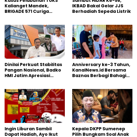
Kasus Pelabuhan TUKS
Sambut HIDAR Ke-58,
Kalianget Mandek,
IKBAD Bakal Gelar JJS
BRIGADE 571 Curiga
Berhadiah Sepeda Listrik
Polresta Sumenep
“Masuk Angin”
Dinilai Perkuat Stabilitas
Anniversary ke-3 Tahun,
Pangan Nasional, Badko
KanalNews.id Bersama
HMI Jatim Apresiasi
Baznas Berbagi Bahagia
Kinerja Bulog
ke Anak Yatim
Ingin Liburan Sambil
Kepala DKPP Sumenep
Dapat Hadiah, Ayo Ikut
Pilih Bungkam Soal Anak