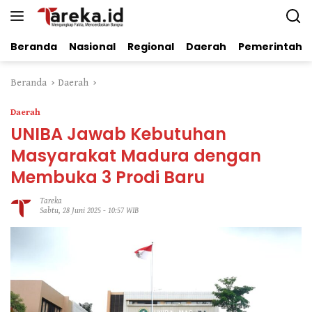
Langsung
ke
konten
Beranda
Nasional
Regional
Daerah
Pemerintaha
Beranda
Daerah
Daerah
UNIBA Jawab Kebutuhan
Masyarakat Madura dengan
Membuka 3 Prodi Baru
Tareka
Sabtu, 28 Juni 2025 - 10:57 WIB