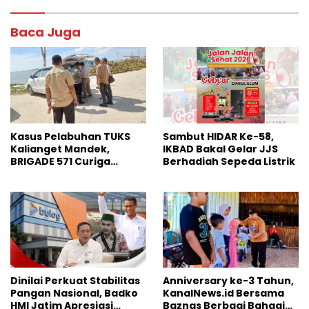
Baca Juga
Kasus Pelabuhan TUKS
Sambut HIDAR Ke-58,
Kalianget Mandek,
IKBAD Bakal Gelar JJS
BRIGADE 571 Curiga
Berhadiah Sepeda Listrik
Polresta Sumenep
“Masuk Angin”
Dinilai Perkuat Stabilitas
Anniversary ke-3 Tahun,
Pangan Nasional, Badko
KanalNews.id Bersama
HMI Jatim Apresiasi
Baznas Berbagi Bahagia