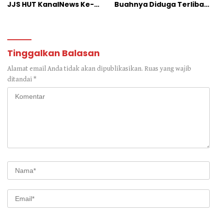
JJS HUT KanalNews Ke-3
Buahnya Diduga Terlibat
di Wisata Somber Rajeh
Skandal Perselingkuhan
Tinggalkan Balasan
Alamat email Anda tidak akan dipublikasikan.
Ruas yang wajib
ditandai
*