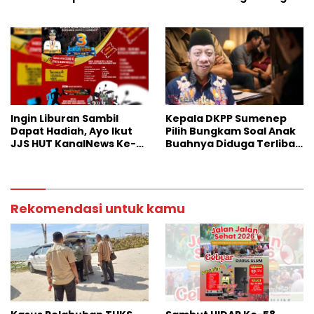
Kinerja Bulog
ke Anak Yatim
Ingin Liburan Sambil
Kepala DKPP Sumenep
Dapat Hadiah, Ayo Ikut
Pilih Bungkam Soal Anak
JJS HUT KanalNews Ke-3
Buahnya Diduga Terlibat
di Wisata Somber Rajeh
Skandal Perselingkuhan
Rekomendasi untuk kamu