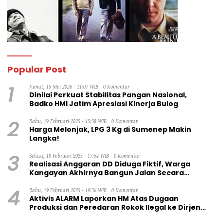
Popular Post
1
Jumat, 15 Mei 2026 - 11:07 WIB
0 Komentar
Dinilai Perkuat Stabilitas Pangan Nasional,
Badko HMI Jatim Apresiasi Kinerja Bulog
2
Rabu, 19 Februari 2025 - 15:58 WIB
0 Komentar
Harga Melonjak, LPG 3 Kg di Sumenep Makin
Langka!
3
Selasa, 18 Februari 2025 - 17:54 WIB
0 Komentar
Realisasi Anggaran DD Diduga Fiktif, Warga
Kangayan Akhirnya Bangun Jalan Secara
Swadaya
4
Rabu, 19 Februari 2025 - 19:56 WIB
0 Komentar
Aktivis ALARM Laporkan HM Atas Dugaan
Produksi dan Peredaran Rokok Ilegal ke Dirjen
Bea Cukai RI