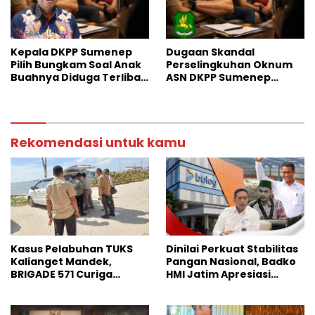
Kepala DKPP Sumenep
Dugaan Skandal
Pilih Bungkam Soal Anak
Perselingkuhan Oknum
Buahnya Diduga Terlibat
ASN DKPP Sumenep
Skandal Perselingkuhan
Gegerkan Warga Desa
Rekomendasi untuk kamu
Kasus Pelabuhan TUKS
Dinilai Perkuat Stabilitas
Kalianget Mandek,
Pangan Nasional, Badko
BRIGADE 571 Curiga
HMI Jatim Apresiasi
Polresta Sumenep
Kinerja Bulog
“Masuk Angin”