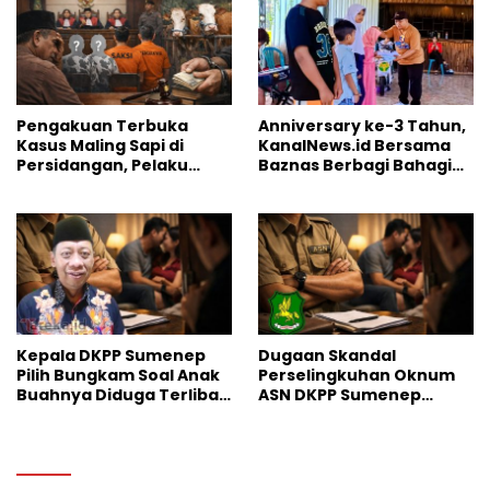
Pengakuan Terbuka
Anniversary ke-3 Tahun,
Kasus Maling Sapi di
KanalNews.id Bersama
Persidangan, Pelaku
Baznas Berbagi Bahagia
Utama Justru Hilang
ke Anak Yatim
Kepala DKPP Sumenep
Dugaan Skandal
Pilih Bungkam Soal Anak
Perselingkuhan Oknum
Buahnya Diduga Terlibat
ASN DKPP Sumenep
Skandal Perselingkuhan
Gegerkan Warga Desa