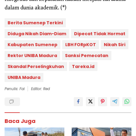
dalam dunia akademik. (*)
Berita Sumenep Terkini
Diduga Nikah Diam-Diam
Dipecat Tidak Hormat
Kabupaten Sumenep
LBH FORpKOT
Nikah Siri
Rektor UNIBA Madura
Sanksi Pemecatan
Skandal Perselingkuhan
Tareka.id
UNIBA Madura
Penulis: Fai
Editor: Red
Baca Juga