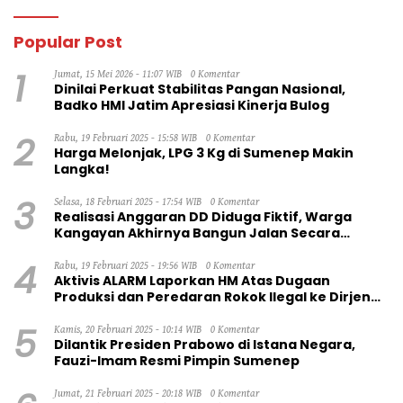
Popular Post
1
Jumat, 15 Mei 2026 - 11:07 WIB
0 Komentar
Dinilai Perkuat Stabilitas Pangan Nasional,
Badko HMI Jatim Apresiasi Kinerja Bulog
2
Rabu, 19 Februari 2025 - 15:58 WIB
0 Komentar
Harga Melonjak, LPG 3 Kg di Sumenep Makin
Langka!
3
Selasa, 18 Februari 2025 - 17:54 WIB
0 Komentar
Realisasi Anggaran DD Diduga Fiktif, Warga
Kangayan Akhirnya Bangun Jalan Secara
Swadaya
4
Rabu, 19 Februari 2025 - 19:56 WIB
0 Komentar
Aktivis ALARM Laporkan HM Atas Dugaan
Produksi dan Peredaran Rokok Ilegal ke Dirjen
Bea Cukai RI
5
Kamis, 20 Februari 2025 - 10:14 WIB
0 Komentar
Dilantik Presiden Prabowo di Istana Negara,
Fauzi-Imam Resmi Pimpin Sumenep
Jumat, 21 Februari 2025 - 20:18 WIB
0 Komentar