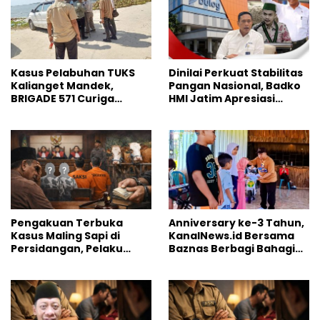
Kasus Pelabuhan TUKS
Dinilai Perkuat Stabilitas
Kalianget Mandek,
Pangan Nasional, Badko
BRIGADE 571 Curiga
HMI Jatim Apresiasi
Polresta Sumenep
Kinerja Bulog
“Masuk Angin”
Pengakuan Terbuka
Anniversary ke-3 Tahun,
Kasus Maling Sapi di
KanalNews.id Bersama
Persidangan, Pelaku
Baznas Berbagi Bahagia
Utama Justru Hilang
ke Anak Yatim