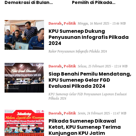
Demokrasi di Bulan
Pemilih di Pilkada
Ramadan
Serentak 2024
Daerah
,
Politik
Minggu, 16 Maret 2025 - 13:46 WIB
KPU Sumenep Dukung
Penyusunan Infografis Pilkada
2024
Rakor Penyusunan Infografis Pilakda 2024
Daerah
,
Politik
Selasa, 25 Februari 2025 - 12:14 WIB
Siap Benahi Pemilu Mendatang,
KPU Sumenep Gelar FGD
Evaluasi Pilkada 2024
KPU Sumenep Gelar FGD Penyusunan Laporan Evaluasi
Pilkada 2024
Daerah
,
Politik
Senin, 24 Februari 2025 - 11:47 WIB
Pilkada Sumenep Dikawal
Ketat, KPU Sumenep Terima
Kunjungan KPU Jatim