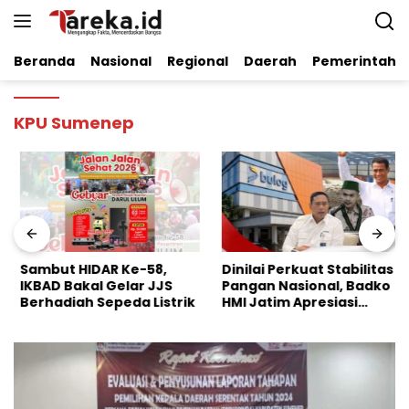
Langsung
ke
konten
Beranda
Nasional
Regional
Daerah
Pemerintaha
KPU Sumenep
Sambut HIDAR Ke-58,
Dinilai Perkuat Stabilitas
IKBAD Bakal Gelar JJS
Pangan Nasional, Badko
Berhadiah Sepeda Listrik
HMI Jatim Apresiasi
Kinerja Bulog