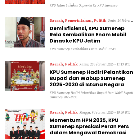
KPU Jatim Lakukan Supervisi Ke KPU Sumenep
Daerah
,
Pemerintahan
,
Politik
Senin, 24 Februari
Demi Efisiensi, KPU Sumenep
2025 - 11:40 WIB
Rela Kembalikan Enam Mobil
Dinas ke KPU Jatim
KPU Sumenep Kembalikan Enam Mobil Dinas
Daerah
,
Politik
Kamis, 20 Februari 2025 - 11:13 WIB
KPU Sumenep Hadiri Pelantikan
Bupati dan Wabup Sumenep
2025-2030 di Istana Negara
KPU Sumenep Hadiri Pelantikan Bupati Dan Wakil Bupati
Sumenep 2025-2030
Daerah
,
Politik
Minggu, 9 Februari 2025 - 18:30 WIB
Momentum HPN 2025, KPU
Sumenep Apresiasi Peran Pers
dalam Mengawal Demokrasi