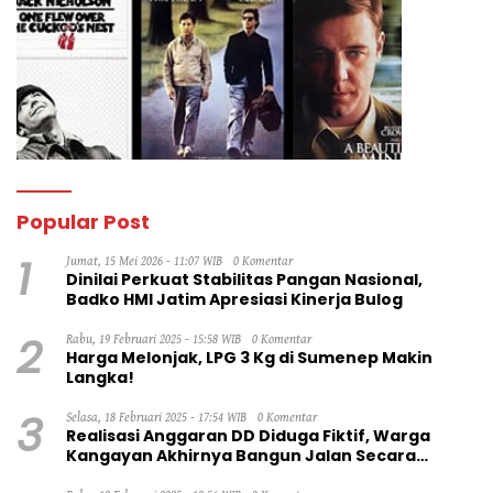
Popular Post
1
Jumat, 15 Mei 2026 - 11:07 WIB
0 Komentar
Dinilai Perkuat Stabilitas Pangan Nasional,
Badko HMI Jatim Apresiasi Kinerja Bulog
2
Rabu, 19 Februari 2025 - 15:58 WIB
0 Komentar
Harga Melonjak, LPG 3 Kg di Sumenep Makin
Langka!
3
Selasa, 18 Februari 2025 - 17:54 WIB
0 Komentar
Realisasi Anggaran DD Diduga Fiktif, Warga
Kangayan Akhirnya Bangun Jalan Secara
Swadaya