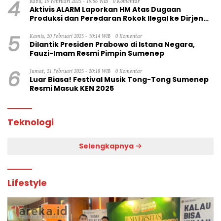
4
Rabu, 19 Februari 2025 - 19:56 WIB
0 Komentar
Aktivis ALARM Laporkan HM Atas Dugaan
Produksi dan Peredaran Rokok Ilegal ke Dirjen
Bea Cukai RI
5
Kamis, 20 Februari 2025 - 10:14 WIB
0 Komentar
Dilantik Presiden Prabowo di Istana Negara,
Fauzi-Imam Resmi Pimpin Sumenep
6
Jumat, 21 Februari 2025 - 20:18 WIB
0 Komentar
Luar Biasa! Festival Musik Tong-Tong Sumenep
Resmi Masuk KEN 2025
Teknologi
Selengkapnya
Lifestyle